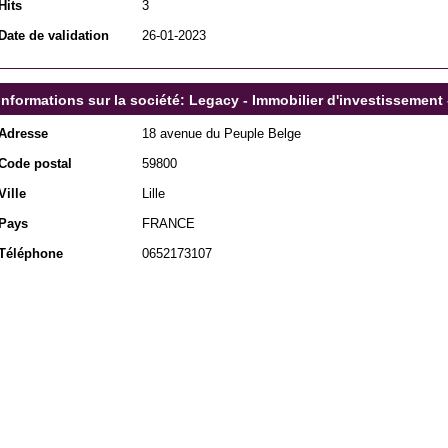
Hits
3
Date de validation
26-01-2023
Informations sur la société: Legacy - Immobilier d'investissement 
Adresse
18 avenue du Peuple Belge
Code postal
59800
Ville
Lille
Pays
FRANCE
Téléphone
0652173107