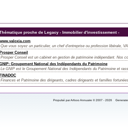
Thématique proche de Legacy - Immobilier d'investissement -
www.valoxia.com
Que vous soyez un particulier, un chef d’entreprise ou profession libérale, 
Prosper Conseil
Prosper Conseil est un cabinet en gestion de patrimoine indépendant. Nos con
GNIP: Groupement National des Indépendants du Patrimoine
Le GNIP est le Groupement National des Indépendants du Patrimoine et rass
FINADOC
Finances et Patrimoine des dirigeants, cadres dirigeants et familles fortunée
Propulsé par Arfooo Annuaire © 2007 - 2026 Generat