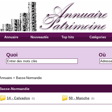
Annuaire
Nouveautés
Top hits
Catégories
Quoi
Où
Annuaire
>
Basse-Normandie
Basse-Normandie
14 - Calvados
50 - Manche
(1)
(1)