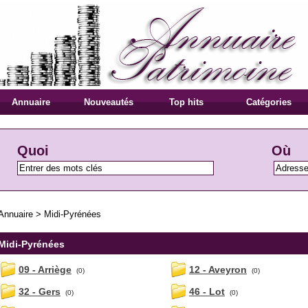
Annuaire
Nouveautés
Top hits
Catégories
Quoi
Où
Annuaire
>
Midi-Pyrénées
Midi-Pyrénées
09 - Arriège
12 - Aveyron
(0)
(0)
32 - Gers
46 - Lot
(0)
(0)