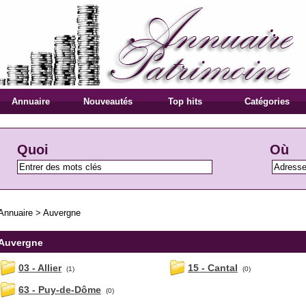
Annuaire
Nouveautés
Top hits
Catégories
Quoi
Où
Annuaire
>
Auvergne
Auvergne
03 - Allier
15 - Cantal
(1)
(0)
63 - Puy-de-Dôme
(0)