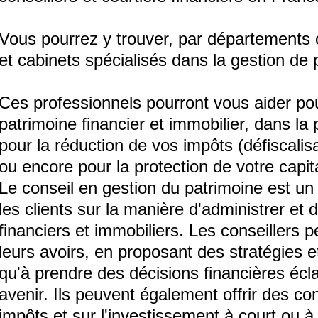
Vous pourrez y trouver, par départements o
et cabinets spécialisés dans la gestion de 
Ces professionnels pourront vous aider pou
patrimoine financier et immobilier, dans la 
pour la réduction de vos impôts (défiscalisa
ou encore pour la protection de votre capit
Le
con
se
il
en
gest
ion
du
pat
rim
oine
est
un
les
clients
sur
la
man
i
ère
d
'
administ
rer
et
d
finan
ci
ers
et
imm
ob
ili
ers
.
Les
con
se
ill
ers
p
le
urs
av
oir
s
,
en
propos
ant
des
strat
é
g
ies
e
qu
'
à
pre
nd
re
des
dé
c
isions
finan
ci
è
res
é
cla
aven
ir
.
I
ls
pe
u
vent
é
gal
ement
off
rir
des
co
imp
ô
ts
et
sur
l
'
invest
isse
ment
à
court
o
u
à