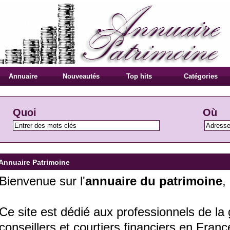
Annuaire
Nouveautés
Top hits
Catégories
Quoi
Où
Annuaire Patrimoine
Bienvenue sur l'
annuaire du patrimoine
,
Ce site est dédié aux professionnels de la 
conseillers et courtiers financiers en Franc