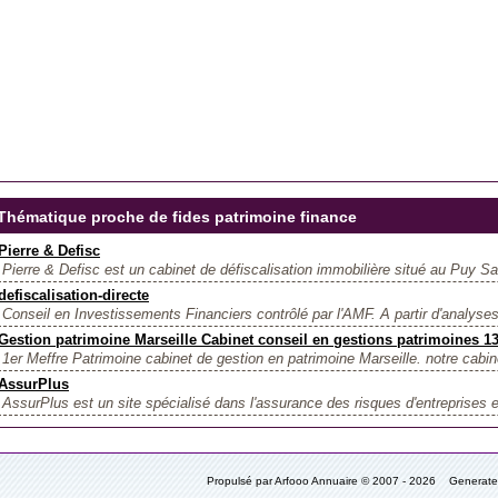
Thématique proche de fides patrimoine finance
Pierre & Defisc
Pierre & Defisc est un cabinet de défiscalisation immobilière situé au Puy Sai
defiscalisation-directe
Conseil en Investissements Financiers contrôlé par l'AMF. A partir d'analyse
Gestion patrimoine Marseille Cabinet conseil en gestions patrimoines 
1er Meffre Patrimoine cabinet de gestion en patrimoine Marseille. notre cabin
AssurPlus
AssurPlus est un site spécialisé dans l'assurance des risques d'entreprises et 
Propulsé par Arfooo Annuaire © 2007 - 2026 Generat