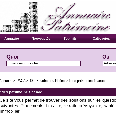
Annuaire
Nouveautés
Top hits
Catégories
Quoi
Où
Annuaire
>
PACA
>
13 - Bouches-du-Rhône
>
fides patrimoine finance
fides patrimoine finance
Ce site vous permet de trouver des solutions sur les questi
suivantes: Placements, fiscalité, retraite,prévoyance, santé 
Immobilier