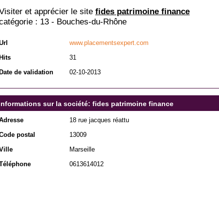
Visiter et apprécier le site
fides patrimoine finance
catégorie :
13 - Bouches-du-Rhône
Url
www.placementsexpert.com
Hits
31
Date de validation
02-10-2013
Informations sur la société: fides patrimoine finance
Adresse
18 rue jacques réattu
Code postal
13009
Ville
Marseille
Téléphone
0613614012