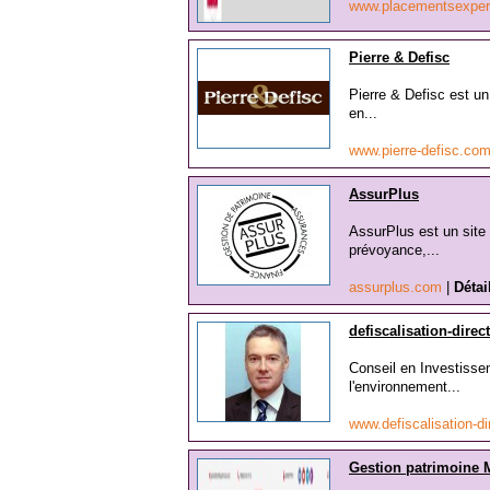
www.placementsexpe
Pierre & Defisc
Pierre & Defisc est un
en...
www.pierre-defisc.co
AssurPlus
AssurPlus est un site 
prévoyance,...
assurplus.com
|
Détai
defiscalisation-direc
Conseil en Investissem
l'environnement...
www.defiscalisation-di
Gestion patrimoine M