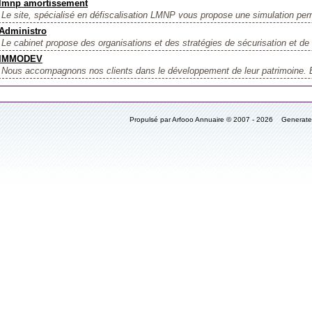
lmnp amortissement
Le site, spécialisé en défiscalisation LMNP vous propose une simulation perm
Administro
Le cabinet propose des organisations et des stratégies de sécurisation et d
IMMODEV
Nous accompagnons nos clients dans le développement de leur patrimoine. E
Propulsé par Arfooo Annuaire © 2007 - 2026 Generat