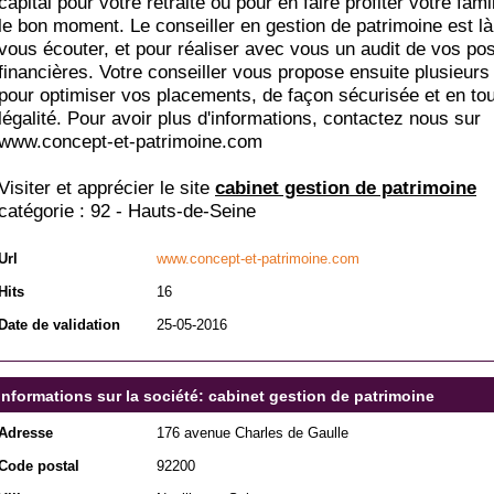
capital pour votre retraite ou pour en faire profiter votre famil
le bon moment. Le conseiller en gestion de patrimoine est là
vous écouter, et pour réaliser avec vous un audit de vos poss
financières. Votre conseiller vous propose ensuite plusieurs
pour optimiser vos placements, de façon sécurisée et en to
légalité. Pour avoir plus d'informations, contactez nous sur
www.concept-et-patrimoine.com
Visiter et apprécier le site
cabinet gestion de patrimoine
catégorie :
92 - Hauts-de-Seine
Url
www.concept-et-patrimoine.com
Hits
16
Date de validation
25-05-2016
Informations sur la société: cabinet gestion de patrimoine
Adresse
176 avenue Charles de Gaulle
Code postal
92200