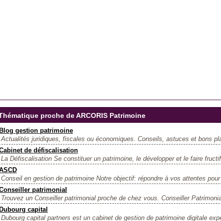
Thématique proche de ARCORIS Patrimoine
Blog gestion patrimoine
Actualités juridiques, fiscales ou économiques. Conseils, astuces et bons pla
Cabinet de défiscalisation
La Défiscalisation Se constituer un patrimoine, le développer et le faire fructifi
ASCD
Conseil en gestion de patrimoine Notre objectif: répondre à vos attentes pour
Conseiller patrimonial
Trouvez un Conseiller patrimonial proche de chez vous. Conseiller Patrimonial
Dubourg capital
Dubourg capital partners est un cabinet de gestion de patrimoine digitale expe