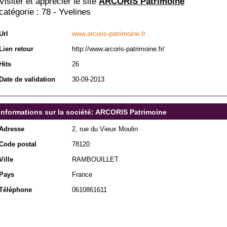
Visiter et apprécier le site
ARCORIS Patrimoine
catégorie :
78 - Yvelines
Url
www.arcoris-patrimoine.fr
Lien retour
http://www.arcoris-patrimoine.fr/
Hits
26
Date de validation
30-09-2013
Informations sur la société: ARCORIS Patrimoine
Adresse
2, rue du Vieux Moulin
Code postal
78120
Ville
RAMBOUILLET
Pays
France
Téléphone
0610861611