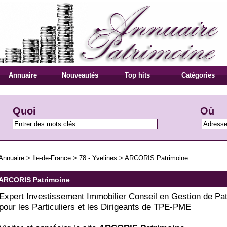
Annuaire
Nouveautés
Top hits
Catégories
Quoi
Où
Annuaire
>
Ile-de-France
>
78 - Yvelines
>
ARCORIS Patrimoine
ARCORIS Patrimoine
Expert Investissement Immobilier Conseil en Gestion de Pa
pour les Particuliers et les Dirigeants de TPE-PME