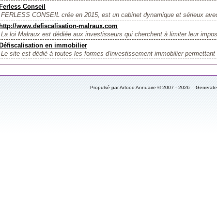
Ferless Conseil
FERLESS CONSEIL crée en 2015, est un cabinet dynamique et sérieux avec 
http://www.defiscalisation-malraux.com
La loi Malraux est dédiée aux investisseurs qui cherchent à limiter leur imposi
Défiscalisation en immobilier
Le site est dédié à toutes les formes d'investissement immobilier permettant d
Propulsé par Arfooo Annuaire © 2007 - 2026 Generat