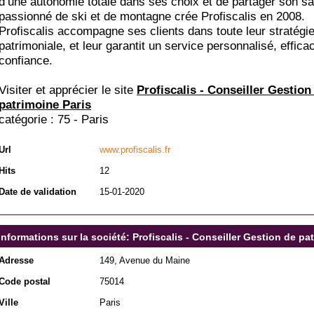
d’une autonomie totale dans ses choix et de partager son sa
passionné de ski et de montagne crée Profiscalis en 2008.
Profiscalis accompagne ses clients dans toute leur stratégi
patrimoniale, et leur garantit un service personnalisé, effica
confiance.
Visiter et apprécier le site
Profiscalis - Conseiller Gestion
patrimoine Paris
catégorie :
75 - Paris
Url
www.profiscalis.fr
Hits
12
Date de validation
15-01-2020
Informations sur la société: Profiscalis - Conseiller Gestion de pa
Adresse
149, Avenue du Maine
Code postal
75014
Ville
Paris