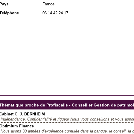
Pays
France
Téléphone
06 14 42 24 17
Thématique proche de Profiscalis - Conseiller Gestion de patrimoi
Cabinet C. J. BERNHEIM
Indépendance, Confidentialité et rigueur Nous vous conseillons et vous appor
Optimium Finance
Nous avons 30 années d’expérience cumulée dans la banque, le conseil, la g