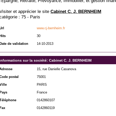
l'Epargne, Retraite, Prévoyance, Immobilier, et gestion finan
Visiter et apprécier le site
Cabinet C. J. BERNHEIM
catégorie :
75 - Paris
Url
www.cj-bernheim.fr
Hits
30
Date de validation
14-10-2013
Informations sur la société: Cabinet C. J. BERNHEIM
Adresse
15, rue Danielle Casanova
Code postal
75001
Ville
PARIS
Pays
France
Téléphone
0142860107
Fax
0142860119