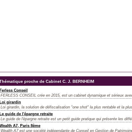
Thématique proche de Cabinet C. J. BERNHEIM
Ferless Conseil
FERLESS CONSEIL crée en 2015, est un cabinet dynamique et sérieux avec 
Loi girardin
Loi girardin, la solution de défiscalisation "one shot" la plus rentable et la plus
Le guide de l'épargne retraite
Le guide de l'épargne retraite est un petit guide pratique qui présente les diffé
Wealth A7, Paris 8ème
Wealth A7 est une société indépendante de Conseil en Gestion de Patrimoine