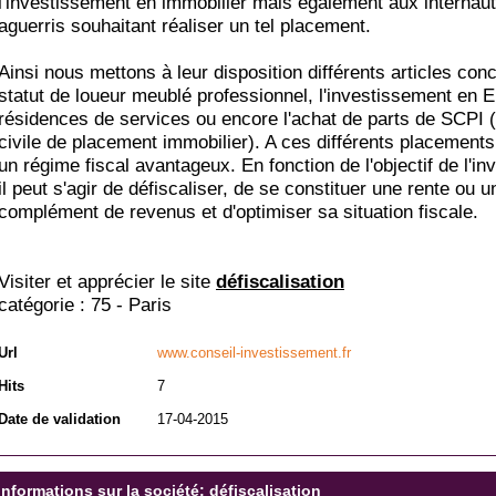
l'investissement en immobilier mais également aux internau
aguerris souhaitant réaliser un tel placement.
Ainsi nous mettons à leur disposition différents articles con
statut de loueur meublé professionnel, l'investissement en
résidences de services ou encore l'achat de parts de SCPI 
civile de placement immobilier). A ces différents placements
un régime fiscal avantageux. En fonction de l'objectif de l'in
il peut s'agir de défiscaliser, de se constituer une rente ou u
complément de revenus et d'optimiser sa situation fiscale.
Visiter et apprécier le site
défiscalisation
catégorie :
75 - Paris
Url
www.conseil-investissement.fr
Hits
7
Date de validation
17-04-2015
Informations sur la société: défiscalisation