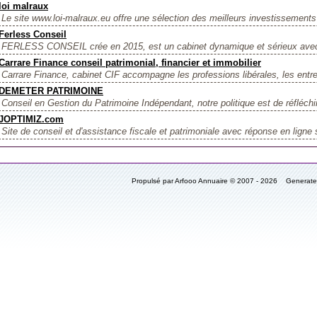
loi malraux
Le site www.loi-malraux.eu offre une sélection des meilleurs investissements 
Ferless Conseil
FERLESS CONSEIL crée en 2015, est un cabinet dynamique et sérieux avec 
Carrare Finance conseil patrimonial, financier et immobilier
Carrare Finance, cabinet CIF accompagne les professions libérales, les entre
DEMETER PATRIMOINE
Conseil en Gestion du Patrimoine Indépendant, notre politique est de réfléchi
JOPTIMIZ.com
Site de conseil et d'assistance fiscale et patrimoniale avec réponse en ligne
Propulsé par Arfooo Annuaire © 2007 - 2026 Generat