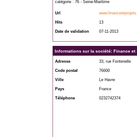
catégorie :
76 - Seine-Maritime
Url
www.financeetprojet
Hits
13
Date de validation
07-11-2013
Informations sur la société: Finance et 
Adresse
33, rue Fontenelle
Code postal
76600
Ville
Le Havre
Pays
France
Téléphone
0232742374