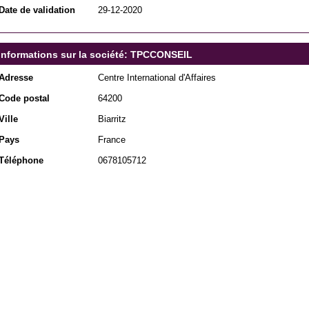
Date de validation
29-12-2020
Informations sur la société: TPCCONSEIL
Adresse
Centre International d'Affaires
Code postal
64200
Ville
Biarritz
Pays
France
Téléphone
0678105712