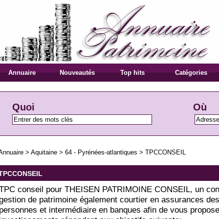
Annuaire
Nouveautés
Top hits
Catégories
Quoi
Où
Annuaire
>
Aquitaine
>
64 - Pyrénées-atlantiques
>
TPCCONSEIL
TPCCONSEIL
TPC conseil pour THEISEN PATRIMOINE CONSEIL, un cons
gestion de patrimoine également courtier en assurances de
personnes et intermédiaire en banques afin de vous propos