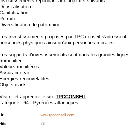
investissements répondant aux objectifs suivants:
Défiscalisation
Capitalisation
Retraite
Diversification de patrimoine
Les investissements proposés par TPC conseil s'adressent
personnes physiques ainsi qu'aux personnes morales.
Les supports d'investissements sont dans les grandes ligne
Immobilier
Valeurs mobilières
Assurance-vie
Energies renouvelables
Objets d'arts
Visiter et apprécier le site
TPCCONSEIL
catégorie :
64 - Pyrénées-atlantiques
Url
www.tpcconseil.com
Hits
26