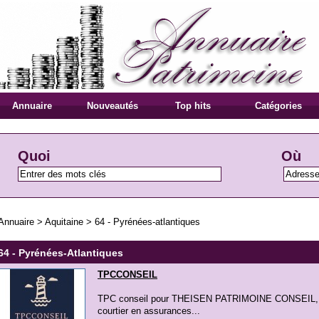
Annuaire
Nouveautés
Top hits
Catégories
Quoi
Où
Annuaire
>
Aquitaine
>
64 - Pyrénées-atlantiques
64 - Pyrénées-Atlantiques
TPCCONSEIL
TPC conseil pour THEISEN PATRIMOINE CONSEIL, un 
courtier en assurances...