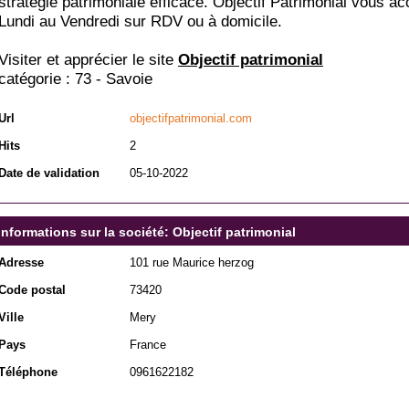
stratégie patrimoniale efficace. Objectif Patrimonial vous ac
Lundi au Vendredi sur RDV ou à domicile.
Visiter et apprécier le site
Objectif patrimonial
catégorie :
73 - Savoie
Url
objectifpatrimonial.com
Hits
2
Date de validation
05-10-2022
Informations sur la société: Objectif patrimonial
Adresse
101 rue Maurice herzog
Code postal
73420
Ville
Mery
Pays
France
Téléphone
0961622182