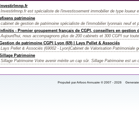
Investirlmnp.fr
Investirlmnp.fr est spécialiste de l'investissement immobilier de type loueur 
efixens patrimoine
cabinet de gestion de patrimoine spécialiste de l'immobilier lyonnais neuf et 
Infinitis - Premier groupement français de CGPI, conseillers en gestion
Aujourd'hui, nous accompagnons plus de 200 cabinets et 300 CGPI sur toute 
Gestion de patrimoine CGPI Lyon (69) | Lays Pellet & Associés
Lays Pellet & Associés (69002 - Lyon)Cabinet de Valorisation Patrimoniale ge
Sillage Patrimoine
Sillage Patrimoine Votre avenir mérite un cap sûr. Sillage Patrimoine est un c
Propulsé par Arfooo Annuaire © 2007 - 2026 Generat