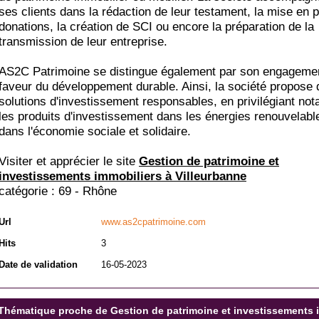
ses clients dans la rédaction de leur testament, la mise en 
donations, la création de SCI ou encore la préparation de la
transmission de leur entreprise.
AS2C Patrimoine se distingue également par son engageme
faveur du développement durable. Ainsi, la société propose
solutions d'investissement responsables, en privilégiant n
les produits d'investissement dans les énergies renouvelabl
dans l'économie sociale et solidaire.
Visiter et apprécier le site
Gestion de patrimoine et
investissements immobiliers à Villeurbanne
catégorie :
69 - Rhône
Url
www.as2cpatrimoine.com
Hits
3
Date de validation
16-05-2023
Thématique proche de Gestion de patrimoine et investissements i