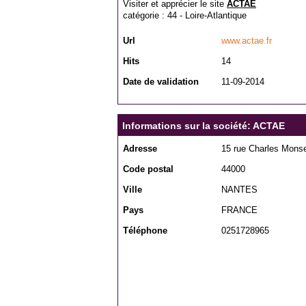
Visiter et apprécier le site
ACTAE
catégorie :
44 - Loire-Atlantique
Url
www.actae.fr
Hits
14
Date de validation
11-09-2014
Informations sur la société: ACTAE
Adresse
15 rue Charles Monse
Code postal
44000
Ville
NANTES
Pays
FRANCE
Téléphone
0251728965