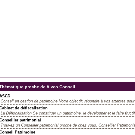
Thématique proche de Alveo Conseil
ASCD
Conseil en gestion de patrimoine Notre objectif: répondre à vos attentes pour
Cabinet de défiscalisation
La Défiscalisation Se constituer un patrimoine, le développer et le faire fructifi
Conseiller patrimonial
Trouvez un Conseiller patrimonial proche de chez vous. Conseiller Patrimonial
Conseil Patrimoine