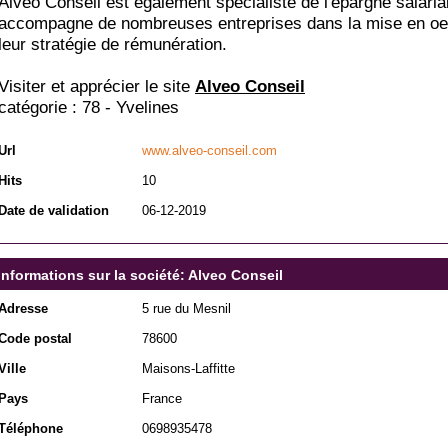
Alveo Conseil est également spécialiste de l'épargne salaria
accompagne de nombreuses entreprises dans la mise en oe
leur stratégie de rémunération.
Visiter et apprécier le site
Alveo Conseil
catégorie :
78 - Yvelines
Url
www.alveo-conseil.com
Hits
10
Date de validation
06-12-2019
Informations sur la société: Alveo Conseil
Adresse
5 rue du Mesnil
Code postal
78600
Ville
Maisons-Laffitte
Pays
France
Téléphone
0698935478