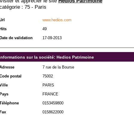
Visiter et apprécier le site
Hedios Patrimoine
catégorie :
75 - Paris
Url
www.hedios.com
Hits
49
Date de validation
17-09-2013
Informations sur la société: Hedios Patrimoine
Adresse
7 rue de la Bourse
Code postal
75002
Ville
PARIS
Pays
FRANCE
Téléphone
0153459800
Fax
0158622000