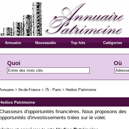
Annuaire
Nouveautés
Top hits
Catégories
Quoi
Où
Annuaire
>
Ile-de-France
>
75 - Paris
>
Hedios Patrimoine
Hedios Patrimoine
Chasseurs d'opportunités financières. Nous proposons des
opportunités d'investissements triées sur le volet.