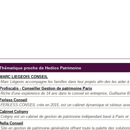
Thématique proche de Hedios Patrimoine
MARC LIEGEOIS CONSEIL
Marc Liégeois accompagne les familles dans leur projets afin des les aider à a
Profiscalis - Conseiller Gestion de patrimoine Paris
Riche d’une expérience de 14 ans dans le conseil en entreprise, Guillaume B
Ferless Conseil
FERLESS CONSEIL crée en 2015, est un cabinet dynamique et sérieux avec 
Cabinet Coligny
Coligny est un cabinet de gestion de patrimoine indépendant basé à Paris et
Aella Conseil
Site en gestion de patrimoine généraliste offrant toute la palette des solutions