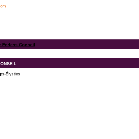
.com
e Ferless Conseil
 CONSEIL
ps-Élysées