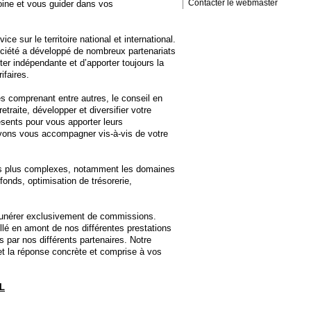
oine et vous guider dans vos
Contacter le webmaster
ce sur le territoire national et international.
société a développé de nombreux partenariats
ter indépendante et d’apporter toujours la
ifaires.
es comprenant entre autres, le conseil en
retraite, développer et diversifier votre
sents pour vous apporter leurs
vons vous accompagner vis-à-vis de votre
s plus complexes, notamment les domaines
fonds, optimisation de trésorerie,
émunérer exclusivement de commissions.
llé en amont de nos différentes prestations
 par nos différents partenaires. Notre
n et la réponse concrète et comprise à vos
L