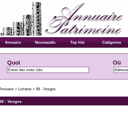
Annuaire
Nouveautés
Top hits
Catégories
Quoi
Où
Annuaire
>
Lorraine
>
88 - Vosges
88 - Vosges