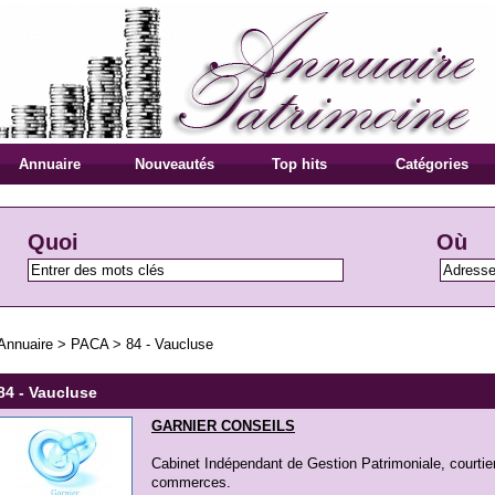
Annuaire
Nouveautés
Top hits
Catégories
Quoi
Où
Annuaire
>
PACA
>
84 - Vaucluse
84 - Vaucluse
GARNIER CONSEILS
Cabinet Indépendant de Gestion Patrimoniale, courtie
commerces.