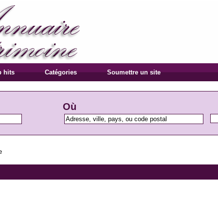
 hits
Catégories
Soumettre un site
Où
e