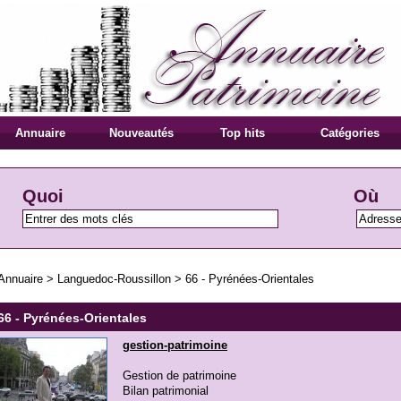
Annuaire
Nouveautés
Top hits
Catégories
Quoi
Où
Annuaire
>
Languedoc-Roussillon
>
66 - Pyrénées-Orientales
66 - Pyrénées-Orientales
gestion-patrimoine
Gestion de patrimoine
Bilan patrimonial