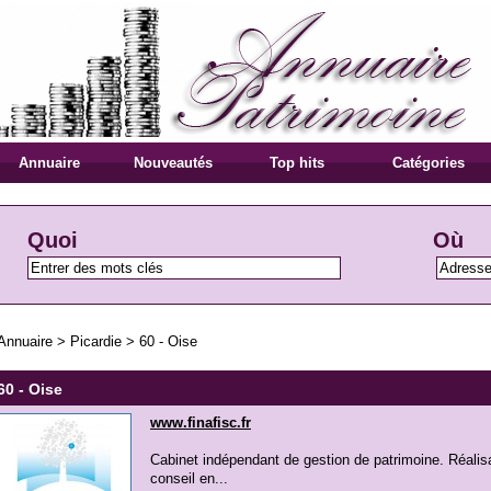
Annuaire
Nouveautés
Top hits
Catégories
Quoi
Où
Annuaire
>
Picardie
>
60 - Oise
60 - Oise
www.finafisc.fr
Cabinet indépendant de gestion de patrimoine. Réalisat
conseil en...