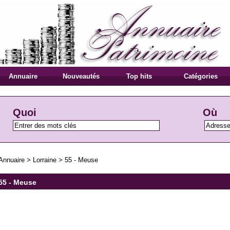
Annuaire
Nouveautés
Top hits
Catégories
Quoi
Où
Annuaire
>
Lorraine
>
55 - Meuse
55 - Meuse