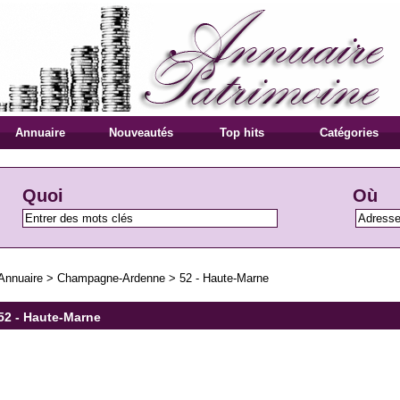
Annuaire
Nouveautés
Top hits
Catégories
Quoi
Où
Annuaire
>
Champagne-Ardenne
>
52 - Haute-Marne
52 - Haute-Marne