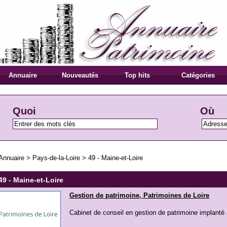
Annuaire
Nouveautés
Top hits
Catégories
Quoi
Où
Annuaire
>
Pays-de-la-Loire
>
49 - Maine-et-Loire
49 - Maine-et-Loire
Gestion de patrimoine, Patrimoines de Loire
Cabinet de conseil en gestion de patrimoine implanté