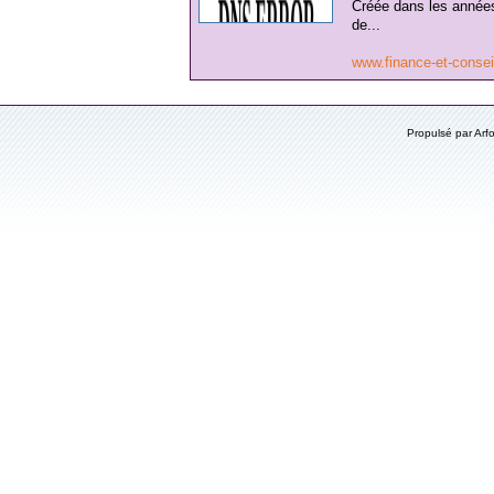
Créée dans les années
de...
www.finance-et-consei
Propulsé par Ar