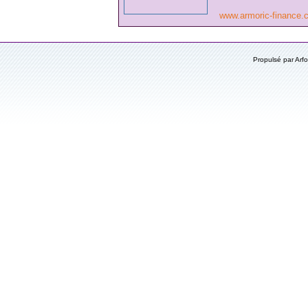
www.armoric-finance
Propulsé par Ar