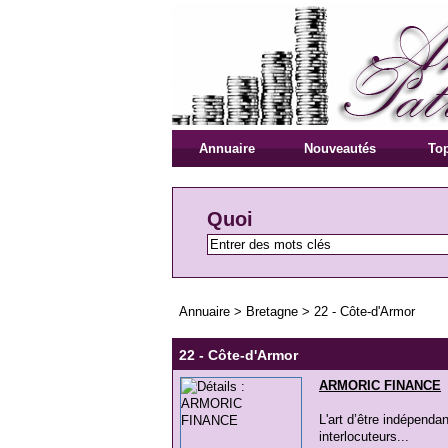
Annuaire
Nouveautés
Top
Quoi
Annuaire
>
Bretagne
>
22 - Côte-d'Armor
22 - Côte-d'Armor
ARMORIC FINANCE
L'art d’être indépenda
interlocuteurs...