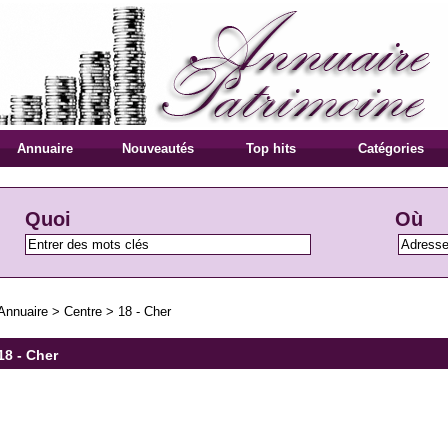
Annuaire
Nouveautés
Top hits
Catégories
Quoi
Où
Annuaire
>
Centre
>
18 - Cher
18 - Cher