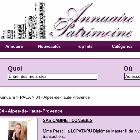
Annuaire
Nouveautés
Top hits
Catégories
Quoi
Où
Annuaire
>
PACA
>
04 - Alpes-de-Haute-Provence
04 - Alpes-de-Haute-Provence
SAS CABINET CONSEILS
Mme Prescillia LOPATARU Diplômée Master II de nive
transaction...